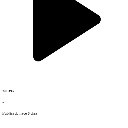
7m 39s
•
Publicado hace 6 días